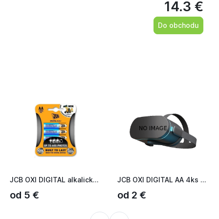
14.3 €
Do obchodu
JCB OXI DIGITAL alkalická batéria LR06/AA, blister 4 ks (JCB...
JCB OXI DIGITAL AA 4ks JCB-LR06OXI-4B
od 5 €
od 2 €