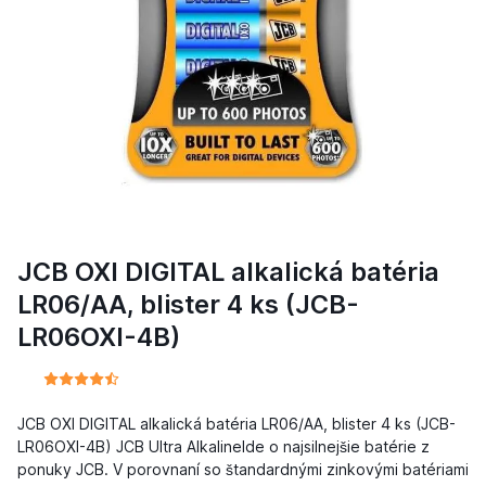
JCB OXI DIGITAL alkalická batéria
LR06/AA, blister 4 ks (JCB-
LR06OXI-4B)
JCB OXI DIGITAL alkalická batéria LR06/AA, blister 4 ks (JCB-
LR06OXI-4B) JCB Ultra AlkalineIde o najsilnejšie batérie z
ponuky JCB. V porovnaní so štandardnými zinkovými batériami