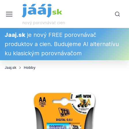
nový porovnávač cien
Jaaj.sk
je nový FREE porovnávač
produktov a cien. Budujeme AI alternatívu
ku klasickým porovnávačom
Jaaj.sk
Hobby