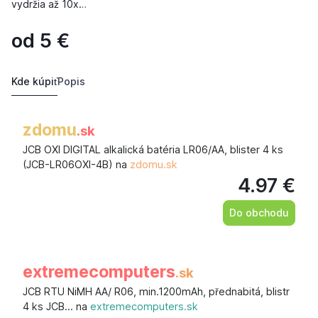
vydržia až 10x…
od
5
€
Kde kúpiť
Popis
zdomu
.sk
JCB OXI DIGITAL alkalická batéria LR06/AA, blister 4 ks
(JCB-LR06OXI-4B) na
zdomu.sk
4.97 €
Do obchodu
extremecomputers
.sk
JCB RTU NiMH AA/ R06, min.1200mAh, přednabitá, blistr
4 ks JCB… na
extremecomputers.sk