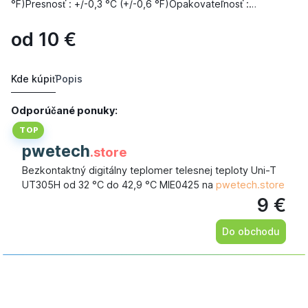
°F)Presnosť : +/-0,3 °C (+/-0,6 °F)Opakovateľnosť :…
od
10
€
Kde kúpiť
Popis
Odporúčané ponuky:
TOP
pwetech
.store
Bezkontaktný digitálny teplomer telesnej teploty Uni-T
UT305H od 32 °C do 42,9 °C MIE0425 na
pwetech.store
9 €
Do obchodu