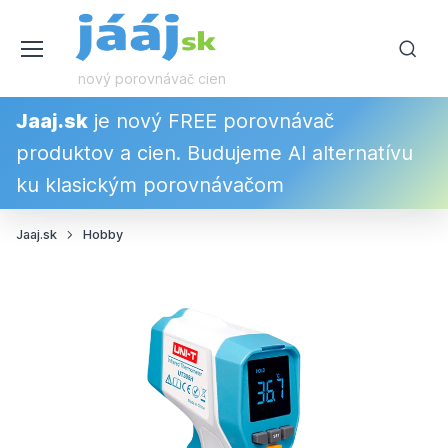
nový porovnávač cien
Jaaj.sk
je nový FREE porovnávač
produktov a cien. Budujeme AI alternatívu
ku klasickým porovnávačom
Jaaj.sk
Hobby