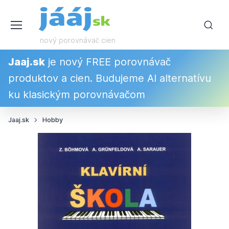
nový porovnávač cien
Jaaj.sk
je nový FREE porovnávač
produktov a cien. Budujeme AI alternatívu
ku klasickým porovnávačom
Jaaj.sk
Hobby