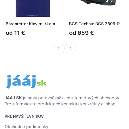
Bärenreiter Klavírní škola pro začátečníky BGS (B.G.S.)
BGS Technic BGS 2806-REPAIR Sada pro opravu momentových klíč...
od 11 €
od 659 €
JAAJ.SK
je nový porovnávač cien internetových obchodov.
Pre informácie o produktoch kontaktuj konkrétny e-shop.
PRE NÁVŠTEVNÍKOV
Obchodné podmienky