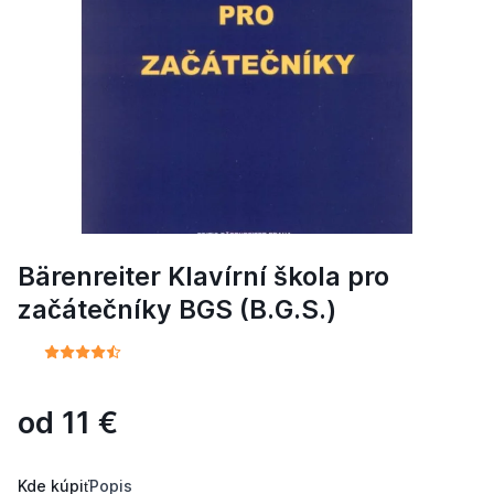
Bärenreiter Klavírní škola pro
začátečníky BGS (B.G.S.)
od
11
€
Kde kúpiť
Popis