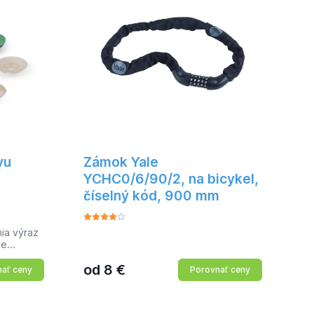
vu
Zámok Yale
YCHC0/6/90/2, na bicykel,
číselný kód, 900 mm
ia výraz
me
od
8
€
om, a z
ať ceny
Porovnať ceny
vakne
pripevní
o + 2x