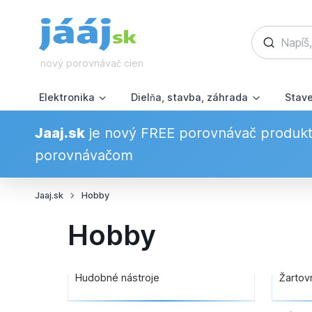
nový porovnávač cien
Elektronika
Dielňa, stavba, záhrada
Stav
Jaaj.sk
je nový FREE porovnávač produkto
porovnávačom
Jaaj.sk
Hobby
Hobby
Hudobné nástroje
Žartov