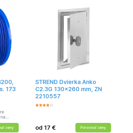
 cm.Na
r: 20 mm
B200,
STREND Dvierka Anko
s. 173
C2.3G 130x260 mm, ZN
2210557
re
 na
 v
od
17
€
obené z
ať ceny
Porovnať ceny
 vodu a