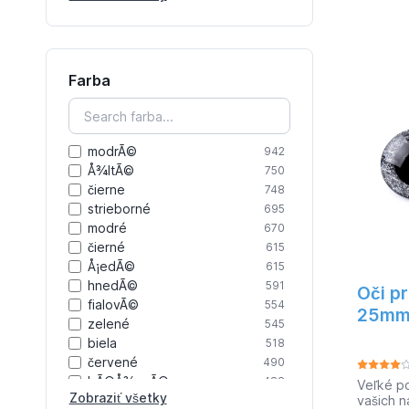
zvieratá
krabičky
110
materiál
dekorační tkaniny
110
recyklov
tyly
109
- jednod
inštalác
satény
100
Farba
(betón, 
košiloviny
85
pre: bal
fleece
75
bazénov,
zimné z
modrÃ©
942
číslo: :
8584163
Å¾ltÃ©
750
čierne
748
strieborné
695
modré
670
čierné
615
Å¡edÃ©
615
hnedÃ©
591
Oči p
fialovÃ©
554
25mm 
zelené
545
biela
518
červené
490
bÃ©Å¾ovÃ©
488
Veľké po
Zobraziť všetky
vašich n
biele
460