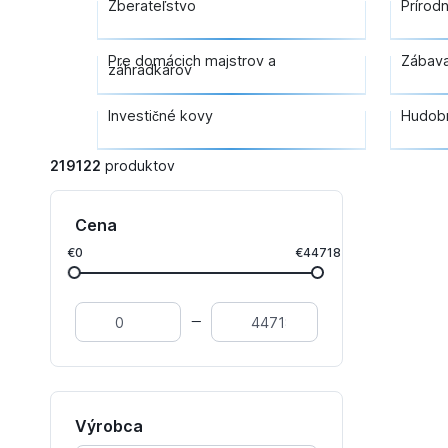
Zberateľstvo
Prírod
Pre domácich majstrov a
Zábav
záhradkárov
Investičné kovy
Hudob
219122
produktov
Cena
€0
€44718
Výrobca