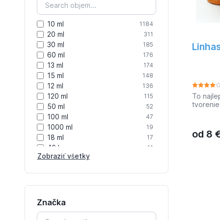
Berkley
342
10 ml
1184
20 ml
311
30 ml
Linhas
185
60 ml
176
13 ml
174
15 ml
148
12 ml
136
To najle
120 ml
115
tvorenie
50 ml
52
macrame
100 ml
47
polyeste
1000 ml
19
Brazílie!
od
8
18 ml
nestrapk
17
nekonečn
40 l
11
jednodu
Zobraziť všetky
500 ml
10
skutočn
75 ml
10
odolnost
30 l
10
stačí utr
okrem m
pri zoš
Značka
výrobe b
potrebuj