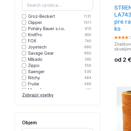
STREN
LA743
Groz-Beckert
1131
pre ra
Clipper
1011
ks
Poháry Bauer s.r.o.
910
KnitPro
855
FOX
740
Značkova
Joyetech
680
skvelým
Savage Gear
660
priesad 
od
2
30 ks št
Mikado
565
Zippo
556
Saenger
530
Ritchy
484
Frutie
466
Mivardi
465
Zobraziť všetky
Delphin
428
Ultra PRO
409
Dreamix
401
Voopoo
366
YarnArt
365
Objem
Vaporesso
363