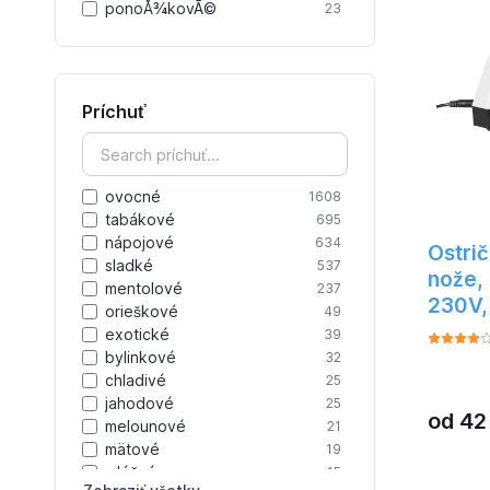
rozvíja 
ponoÅ¾kovÃ©
23
zmysel p
od 3 rok
modelmi
malých p
pracovný
Príchuť
vrtuľníko
niekoľk
precízne
ktoré ve
Najvyšš
ovocné
1608
diaľkov
tabákové
695
Siku sú
nápojové
634
plastový
Ostri
sen vše
sladké
537
nože, 
mentolové
237
230V,
orieškové
49
exotické
39
bylinkové
32
chladivé
25
jahodové
25
od
42
melounové
21
mätové
19
mléčné
15