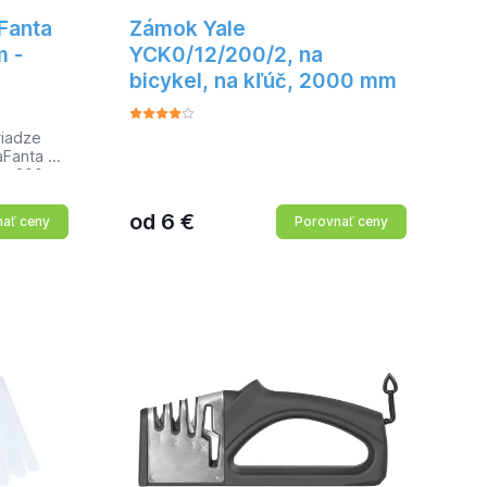
Fanta
Zámok Yale
 -
YCK0/12/200/2, na
bicykel, na kľúč, 2000 mm
riadze
aFanta vo
je 200m,
mi
česáva,
od
6
€
ať ceny
Porovnať ceny
elikov,
esávanie
fu, s
kvele!)
álne
s nimi aj
e
átmi, bez
ická,
lny s
 by
gicky
né v EÚ
n: 200m