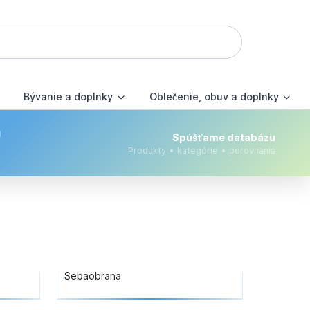
Bývanie a doplnky
Oblečenie, obuv a doplnky
m
Spúšťame databázu
Produkty • kategórie • porovnania
Sebaobrana