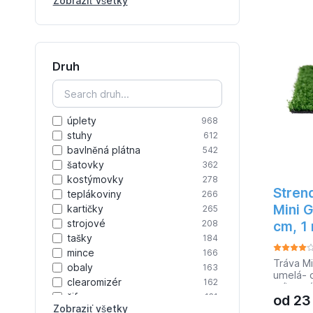
Zobraziť všetky
mangové
12
tabakové
12
bobulové
10
tabákové
9
rybízové
8
Druh
bobúľové
8
úplety
968
stuhy
612
bavlněná plátna
542
šatovky
362
kostýmovky
278
Stren
teplákoviny
266
Mini 
kartičky
265
strojové
208
cm, 1
tašky
184
mince
166
Tráva Mi
obaly
163
umelá- 
clearomizér
162
príjemný
šifony
121
od
23
mrazuvz
Zobraziť všetky
nezávad
náplety
115