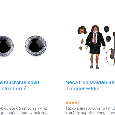
 - vyrobený z kvalitného
môže byť použité v námorne
u (PP + SBR latex) -
doprave - lodi alebo jachte.
atelný - nenárocný na údržbu
dĺžka je 90 m a priemer je 
uchá inštalácia (možnost
Farba je modrá. -nosnosť: 1
ie takmer na každý povrch
pôda,drevo) - ideálny napr
kóny / terasy, okolie
 ihriská, okrasné záhrady,
áhrady, hrobové miestaKat.
 2171512EAN Kód::
018673Hmotnosť:: 3.5 kg
re macrame sovu
Neca Iron Maiden Re
strieborné
Trooper Eddie
loguľaté oči umocnia výraz
Ťažko nájsť rockového fanúš
ajrôznejších postavičiek či
ktorý by nepočul o Angusovi