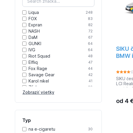
pevnú ni
poveter
Hrúbka: 
Liqua
248
stočený
FOX
83
odobratí
Expran
82
hrúbkou
cievka)
NASH
72
polyest
DaM
67
Linhasita
GUNKI
64
niekoľký
SIKU č
IVG
64
slovné/
BMW i
Riot Squad
našom e
48
označeni
Elfliq
47
Jedná sa
Fox Rage
44
značky L
Savage Gear
42
zabalen
SIKU čes
Karol nikel
41
prebale 
LCI Real
kartónov
Zfish
39
vozidla 
nájdete
Zobraziť všetky
JETFISH
verzii p
38
farebný
akčných
Tortuga
od
4
27
Deti môž
Geoff Anderson
26
a rozvíj
Trakker Products
26
hravé u
Navitas
25
profesiá
Typ
model po
HotSpot Design
22
česká ve
na e-cigaretu
30
Boudoir Samadhi
22