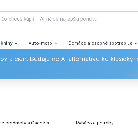
ebniny
Auto-moto
Domáce a osobné spotrebiče
v a cien. Budujeme AI alternatívu ku klasický
né predmety a Gadgets
Rybárske potreby