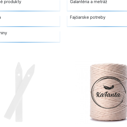
né produkty
Galantéria a metráž
a
Fajčiarske potreby
niny